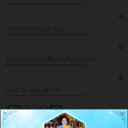
≡
การส่งเสริมความโปร่งใส
≡
มาตรการภายในเพื่อป้องกันการทุจริต
≡
LINE OA อบต.ไพศาล
×