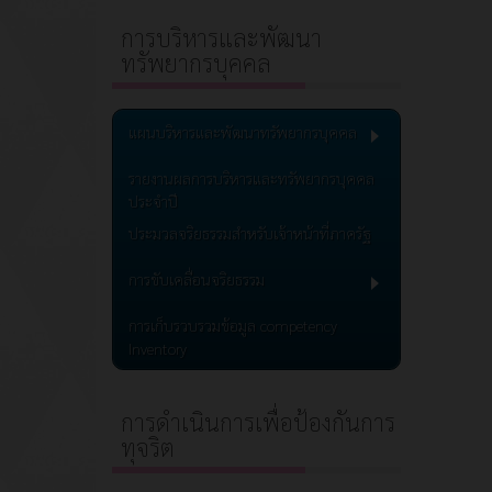
การบริหารและพัฒนา
ทรัพยากรบุคคล
แผนบริหารและพัฒนาทรัพยากรบุคคล
รายงานผลการบริหารและทรัพยากรบุคคล
ประจำปี
ประมวลจริยธรรมสำหรับเจ้าหน้าที่ภาครัฐ
การขับเคลื่อนจริยธรรม
การเก็บรวบรวมข้อมูล competency
Inventory
การดำเนินการเพื่อป้องกันการ
ทุจริต