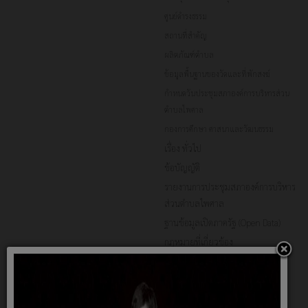
ศูนย์ดำรงธรรม
สถานที่สำคัญ
ผลิตภัณฑ์ตำบล
ข้อมูลพื้นฐานของวัดและที่พักสงฆ์
กำหนดวันประชุมสภาองค์การบริหารส่วน
ตำบลไพศาล
กองการศึกษา ศาสนาและวัฒนธรรม
เรื่อง ทั่วไป
ข้อบัญญัติ
รายงานการประชุมสภาองค์การบริหาร
ส่วนตำบลไพศาล
ฐานข้อมูลเปิดภาครัฐ (Open Data)
กฎหมายที่เกี่ยวข้อง
Social Network
นโยบายคุ้มครองข้อมูลส่วนบุคคล