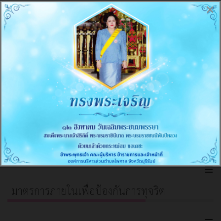
≡
×
การบริหารและพัฒนาทรัพยากรบุคคล
≡
การดำเนินการเพื่อป้องกันการทุจริต
≡
การส่งเสริมความโปร่งใส
≡
มาตรการภายในเพื่อป้องกันการทุจริต