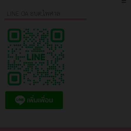
≡
LINE OA อบต.ไพศาล