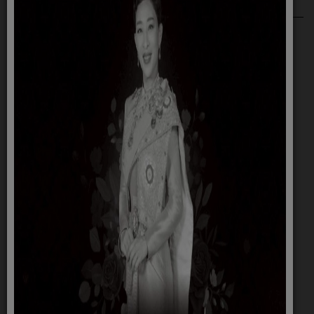
ข่าวประกาศ
คลังความรู้
Home
คลังความรู้
ข่าวประชาสัมพันธ์
ข้อมูลการบริการ
ข่าวจัดซื้อจัดจ้าง
คำถามที่พบบ่อย
ประกาศผู้ชนะ
กฎหมายการเลือกตั้ง
เอกสารเผยแพร่
พระราชบัญญัติ พระราชกฤษฎีกา
รับเรื่องร้องเรียน
คำถามที่พบบ่อย
ติดต่อเรา
เว็บเดิม
ลงนามถวายพระพร
หน่วยตรวจสอบภายใน
การมอบอำนาจหน้าที่ของพนักงานส่วน
ตำบล