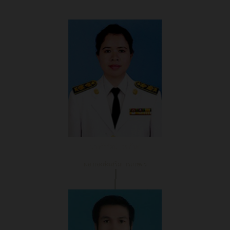
นางศิริรัตน์ เวชยันต์
ผอ.กองส่งเสริมการเกษตร