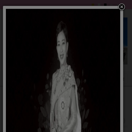
ประกาศผู้ชนะการเสนอราคา ประกวดราคาจ้าง
ก่อสร้างวางท่อส่งน้ำดิบบ้านปอยยางหมู่ที่ ๑๔
ตำบลไพศาล อำเภอประโคนชัย จังหวัดบุรีรัมย์
ด้วยวิธีประกวดราคาอิเล็กทรอนิกส์ ( e-bidding )