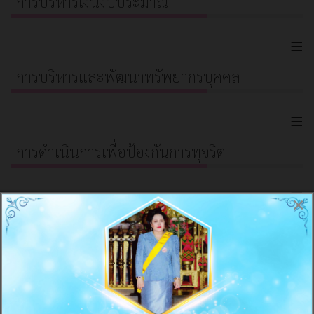
การบริหารเงินงบประมาณ
≡
การบริหารและพัฒนาทรัพยากรบุคคล
≡
การดำเนินการเพื่อป้องกันการทุจริต
≡
×
การส่งเสริมความโปร่งใส
≡
มาตรการภายในเพื่อป้องกันการทุจริต