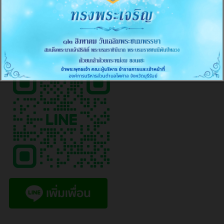
≡
LINE OA อบต.ไพศาล