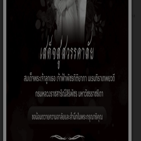
02 มิถุนายน 2569
ประกาศผู้ชนะการเสนอราคา ประกวดราคาจ้างก่อสร้างวางท่อส่งน้ำดิบบ้านปอยยาง
หมู่ที่ ๑๔ ตำบลไพศาล อำเภอประโคนชัย จังหวัดบุรีรัมย์ ด้วยวิธีประกวดราคา
อิเล็กทรอนิกส์ ( e-bidding )