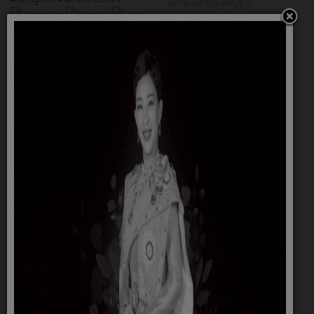
สภาพและข้อมูลพื้นฐาน
ตราสัญลักษณ์
สภาพเศรษฐกิจ
วิสัยทัศน์/พันธกิจ
งบประมาณ
แผนอัตรากำลัง
ข่าวสาร อบต.
ภาพกิจกรรม
จดหมายข่าว
คู่มือประชาชน
กองทุนหลักประกันสุขภาพ
ศูนย์ดำรงธรรม
สถานที่สำคัญ
ผลิตภัณฑ์ตำบล
ข้อมูลพื้นฐานของวัดและที่พักสงฆ์
กำหนดวันประชุมสภาองค์การบริหารส่วน
ตำบลไพศาล