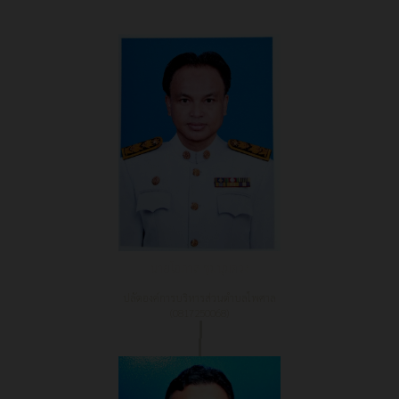
นายโอภาส ชุมนุมดวง
ปลัดองค์การบริหารส่วนตำบลไพศาล
(0817250068)