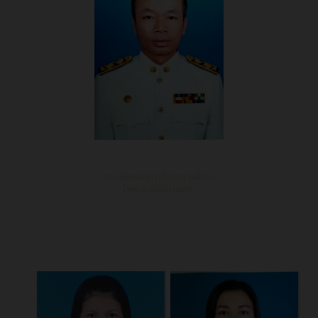
นายสุวรรณ ชื่นชมยิ่ง
รองปลัดองค์การบริหารส่วนตำบล
ไพศาล (0945414657)