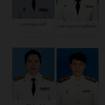
นางสาวกัญญา แสงสี
นางสาวกาญจนา ชาญอนันต์วงศา
ผอ.กองสวัสดิการสังคม
ผอ.กองคลัง (0812667475)
(0981399851)