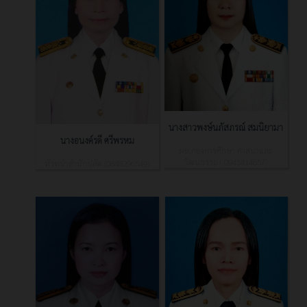
นางสาวพงษ์นภัสภรณ์ สมนิยามา
นางอนงค์รดี ศรีพรหม
ผอ.กองการศึกษา ศาสนาและ
วัฒนธรรม ( 0945414657)
หัวหน้าสำนักปลัด (0848296549)