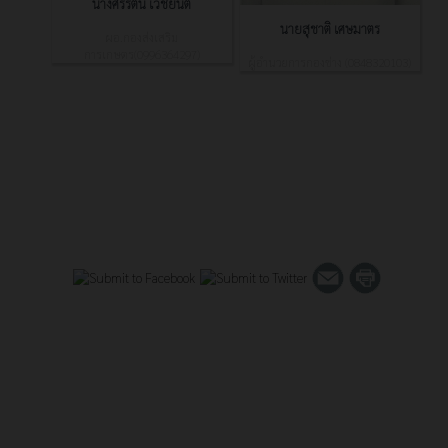
นางศิริรัตน์ เวชยันต์
นายสุชาติ เศษมาตร
ผอ.กองส่งเสริม
การเกษตร(0996364297)
ผู้อำนวยการกองช่าง (0848320103)