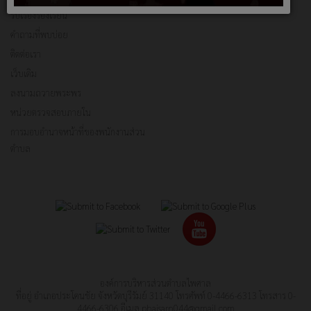
รับเรื่องร้องเรียน
คำถามที่พบบ่อย
ติดต่อเรา
เว็บเดิม
ลงนามถวายพระพร
หน่วยตรวจสอบภายใน
การมอบอำนาจหน้าที่ของพนักงานส่วน
ตำบล
องค์การบริหารส่วนตำบลไพศาล
ที่อยู่ อําเภอประโคนชัย จังหวัดบุรีรัมย์ 31140 โทรศัพท์ 0-4466-6313 โทรสาร 0-
4466-6306 อีเมล
phaisarn044@gmail.com